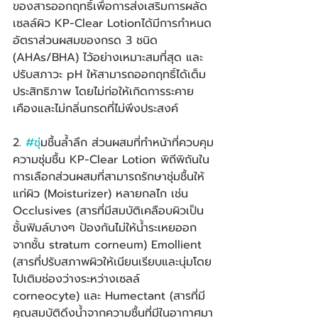
ของสารออกฤทธิ์เพื่อการส่งเสริมการผลัด
เซลล์ผิว KP-Clear Lotionได้มีการกำหนด
อัตราส่วนผสมของกรด 3 ชนิด 
(AHAs/BHA) ไว้อย่างเหมาะสมที่สุด และ
ปรับสภาวะ pH ให้สามารถออกฤทธิ์ได้เต็ม
ประสิทธิภาพ โดยไม่ก่อให้เกิดการระคาย
เคืองและไม่กลิ่นกรดที่ไม่พึงประสงค์
2. 
#ช
ุ่มชื้นล้ำลึก ส่วนผสมที่ทำหน้าที่ควบคุม
ความชุ่มชื้น KP-Clear Lotion พิถีพิถันใน
การเลือกส่วนผสมที่สามารถรักษาชุ่มชื้นให้
แก่ผิว (Moisturizer) หลายกลไก เช่น 
Occlusives (สารที่มีสมบัติเคลือบผิวเป็น
ชั้นฟิมล์บางๆ ป้องกันไม่ให้น้ำระเหยออก
จากชั้น stratum corneum) Emollient 
(สารที่ปรับสภาพผิวให้เนียนเรียบและนุ่มโดย
ไปเติมช่องว่างระหว่างเซลล์ 
corneocyte) และ Humectant (สารที่มี
คุณสมบัติดึงน้ำจากความชื้นที่มีในอากาศมา