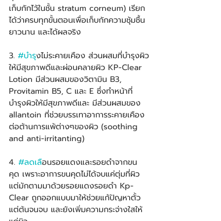
เก็บกักไว้ในชั้น stratum corneum) เรียก
ได้ว่าครบทุกขั้นตอนเพื่อเก็บกักความชุ้มชื้น
ยาวนาน และได้ผลจริง
3. 
#บำร
ุงไม่ระคายเคือง ส่วนผสมที่บำรุงผิว
ให้มีสุขภาพดีและผ่อนคลายผิว KP-Clear 
Lotion มีส่วนผสมของวิตามิน B3, 
Provitamin B5, C และ E ซึ่งทำหน้าที่
บำรุงผิวให้มีสุขภาพดีและ มีส่วนผสมของ 
allantoin ที่ช่วยบรรเทาอาการระคายเคือง 
ต่อต้านการแพ้ต่างๆของผิว (soothing 
and anti-irritanting)
4. 
#ลดเล
ือนรอยแดงและรอยดำจากขน
คุด เพราะอาการขนคุดไม่ได้จบแค่ตุ่มที่ผิว 
แต่มักตามมาด้วยรอยแดงรอยดำ Kp-
Clear ถูกออกแบบมาให้ช่วยแก้ปัญหาตั้ว
แต่ต้นจนจบ และยังเพิ่มความกระจ่างใสให้